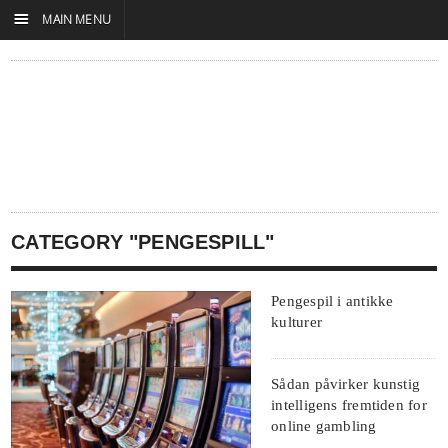
☰
MAIN MENU
CATEGORY "PENGESPILL"
Pengespil i antikke
kulturer
Sådan påvirker kunstig
intelligens fremtiden for
online gambling