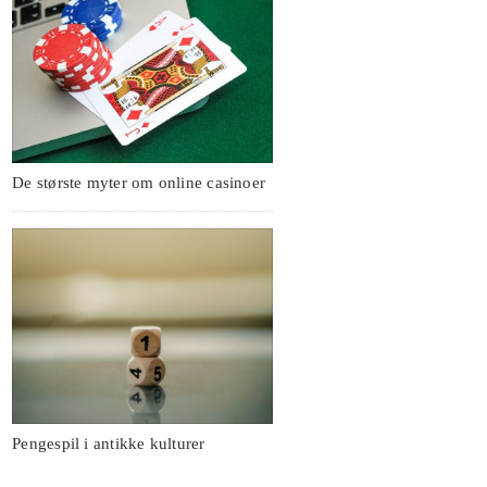
De største myter om online casinoer
Pengespil i antikke kulturer