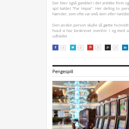
Der blev også gamblet i det antikke Rom o
spil kaldet ”Par Impar”. Her deltog to pe
hænder, som ofte var små sten eller nødde
Den anden person skulle så gætte hvorvidt d
hvad vi har beskrevet ovenfor. I og med a
udfaldet.
FACEBOOK
TWITTER
PINTEREST
GOOGLE
LIN

0

0

0

0

Pengespill