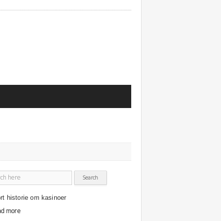
ch
rt historie om kasinoer
ad more