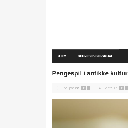
HJEM
DENNE SIDES FORMÅL
Pengespil i antikke kultu
+
-
+
-

Line Spacing
A
Font Size