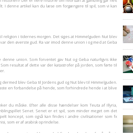
i historien? Der er flere historie om hvordan at gambling går helt
lt. I denne artikel kan du læse om forgængere til spil, som vi kan
.
e
 til religion i tidernes morgen. Det siges at Himmelguden Nut blev
 var den øverste gud. Ra var imod denne union i og med at Geba
 denne union. Som forventet gav Nut og Geba naturligvis ikke
om resultat af dette var der katastrofer på jorden, som førte til
ter.
og dermed blev Geba til Jordens gud og Nut blev til Himmelguden.
aste en forbandelse på hende, som forhindrede hende i at blive
er du måske. Efter alle disse hændelser kom Teuta af Illyria,
lingspillet Senet. Senet er et spil, som minder meget om det
lt koncept, som også kan findes i andre civilisationer som fx
hisi, som er af arabisk oprindelse.