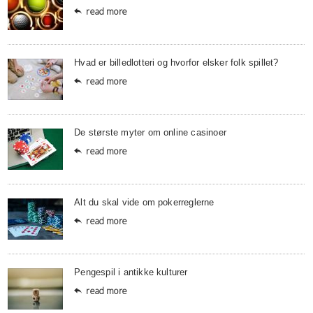
read more

Hvad er billedlotteri og hvorfor elsker folk spillet?
read more

De største myter om online casinoer
read more

Alt du skal vide om pokerreglerne
read more

Pengespil i antikke kulturer
read more
