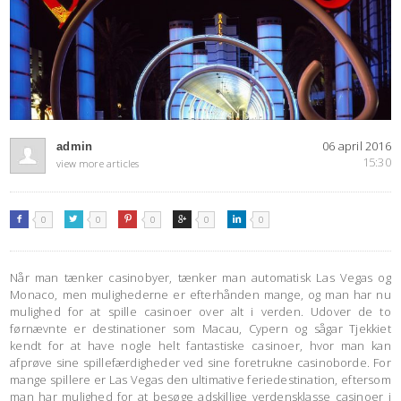
06 april 2016
admin
15:30
view more articles
FACEBOOK
TWITTER
PINTEREST
GOOGLE
LINKEDIN

0

0

0

0

0
Når man tænker casinobyer, tænker man automatisk Las Vegas og
Monaco, men mulighederne er efterhånden mange, og man har nu
mulighed for at spille casinoer over alt i verden. Udover de to
førnævnte er destinationer som Macau, Cypern og sågar Tjekkiet
kendt for at have nogle helt fantastiske casinoer, hvor man kan
afprøve sine spillefærdigheder ved sine foretrukne casinoborde. For
mange spillere er Las Vegas den ultimative feriedestination, eftersom
man har mulighed for at besøge adskillig
e verdensklasse casinoer i