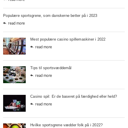
Populære sportsgrene, som danskerne better på i 2023
read more

Mest populære casino spillemaskiner i 2022
read more

Tips til sportsvæddemål
read more

Casino spil: Er de baseret på færdighed eller held?
read more

Hvilke sportsgrene vædder folk på i 2022?