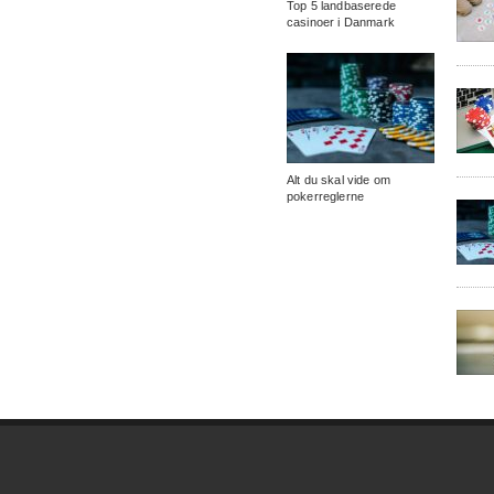
Top 5 landbaserede
casinoer i Danmark
Alt du skal vide om
pokerreglerne