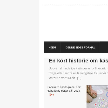
HJEM
DENNE SIDES FORMÅL
En kort historie om ka
Udover almindelige kasinoer er onlinecasion
hygge eller andre er tilgængelige for underh
været et stort skridt i [...]
Populære sportsgrene, som
danskerne better på i 2023
0