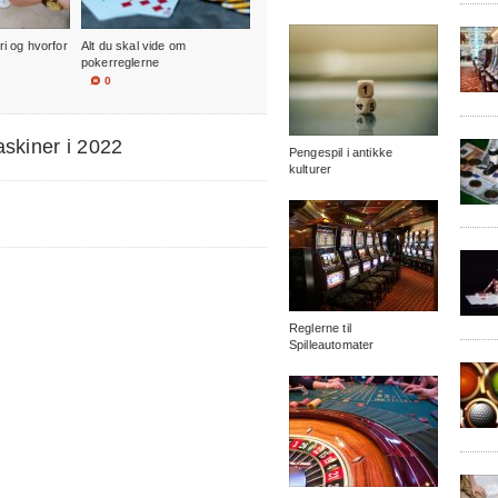
ri og hvorfor
Alt du skal vide om
pokerreglerne
0
skiner i 2022
Pengespil i antikke
kulturer
Reglerne til
Spilleautomater