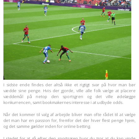
I sidste ende findes der altså ikke et rigtigt svar på hvor man bør
vædde sine penge. Hvis der gjorde, ville alle folk vælge at placere
væddemål på netop den sportsgren og det ville ødelægge
konkurrencen, samt bookmakernes interesse i at udbyde odds.
Når det kommer til valg af arbejde bliver man ofte rådet til at vælge
det man har en passion for, fremfor det der hiver flest penge hjem,
og det samme gælder inden for online betting.
I stedet for at gå efter den sportsgren hvor du tror at du kan vinde