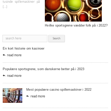
tusinde spillemaskiner på
[...]
Hvilke sportsgrene vædder folk på i 2022?
Search
for:
En kort historie om kasinoer
read more

Populære sportsgrene, som danskerne better på i 2023
read more

Mest populære casino spillemaskiner i 2022
read more
