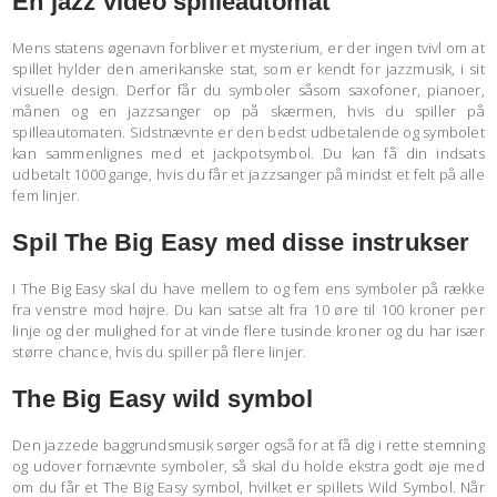
En jazz video spilleautomat
Mens statens øgenavn forbliver et mysterium, er der ingen tvivl om at
spillet hylder den amerikanske stat, som er kendt for jazzmusik, i sit
visuelle design. Derfor får du symboler såsom saxofoner, pianoer,
månen og en jazzsanger op på skærmen, hvis du spiller på
spilleautomaten. Sidstnævnte er den bedst udbetalende og symbolet
kan sammenlignes med et jackpotsymbol. Du kan få din indsats
udbetalt 1000 gange, hvis du får et jazzsanger på mindst et felt på alle
fem linjer.
Spil The Big Easy med disse instrukser
I The Big Easy skal du have mellem to og fem ens symboler på række
fra venstre mod højre. Du kan satse alt fra 10 øre til 100 kroner per
linje og der mulighed for at vinde flere tusinde kroner og du har især
større chance, hvis du spiller på flere linjer.
The Big Easy wild symbol
Den jazzede baggrundsmusik sørger også for at få dig i rette stemning
og udover fornævnte symboler, så skal du holde ekstra godt øje med
om du får et The Big Easy symbol, hvilket er spillets Wild Symbol. Når