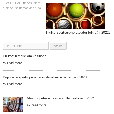
i dag. Der findes flere
tusinde spillemaskiner på
[...]
Hvilke sportsgrene vædder folk på i 2022?
Search
for:
En kort historie om kasinoer
read more

Populære sportsgrene, som danskerne better på i 2023
read more

Mest populære casino spillemaskiner i 2022
read more
